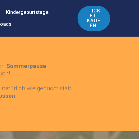
TICK
Kindergeburtstage
ET
KAUF
loads
EN
 in
Sommerpause
.
uch!
atürlich wie gebucht statt.
ossen
!