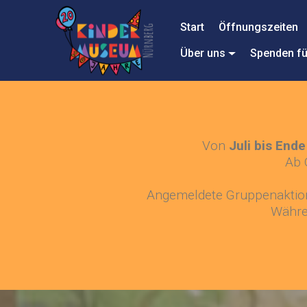
Start
Öffnungszeiten
Über uns
Spenden fü
Von
Juli bis En
Ab 
Angemeldete Gruppenaktione
Währe