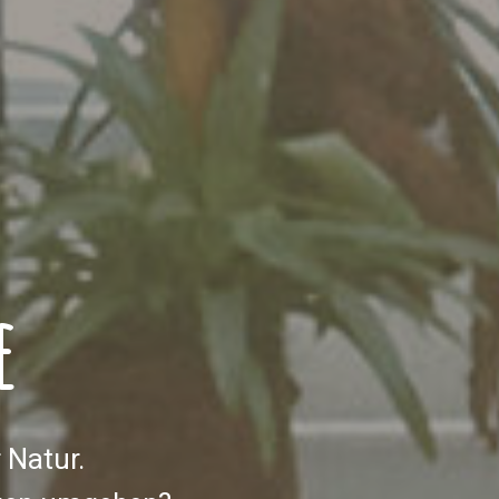
e
 Natur.