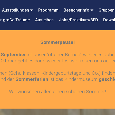
Ausstellungen
Programm
Besucherinfo
Gruppen
r große Träume
Ausleihen
Jobs/Praktikum/BFD
Down
Sommerpause!
de September
ist unser "offener Betrieb" wie jedes Jahr
Oktober geht es dann wieder los, wir freuen uns auf e
n (Schulklassen, Kindergeburtstage und Co.) finden n
nd der
Sommerferien
ist das Kindermuseum
geschl
Wir wünschen allen einen schönen Sommer!